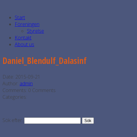
Start
Föreningen
Styrelse
Kontakt
About us
Daniel_Blendulf_Dalasinf
Date:
2015-09-21
Author:
admin
Comments:
0 Comments
Categories:
Sök efter: