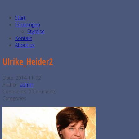
Start
Föreningen
Styrelse
Kontakt
About us
Ulrike_Heider2
Date:
2014-11-02
Author:
admin
Comments:
0 Comments
Categories: