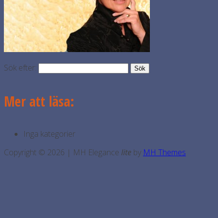
Sök efter:
Mer att läsa:
Inga kategorier
Copyright © 2026 | MH Elegance
lite
by
MH Themes