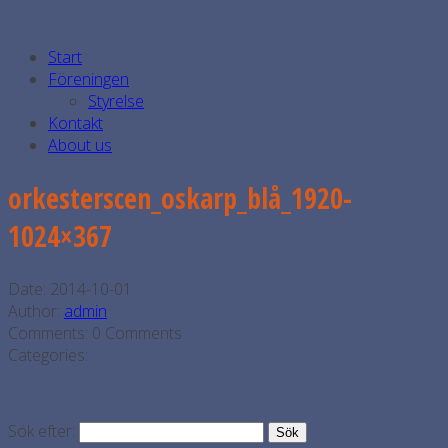
Start
Föreningen
Styrelse
Kontakt
About us
orkesterscen_oskarp_blå_1920-
1024×367
Date:
2014-10-01
Author:
admin
Comments:
0 Comments
Categories:
Sök efter: