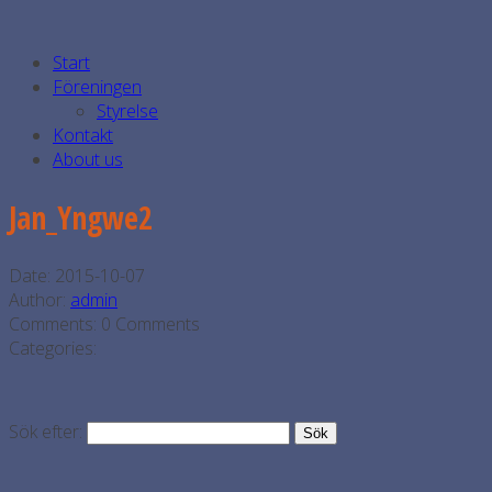
Start
Föreningen
Styrelse
Kontakt
About us
Jan_Yngwe2
Date:
2015-10-07
Author:
admin
Comments:
0 Comments
Categories:
Sök efter: