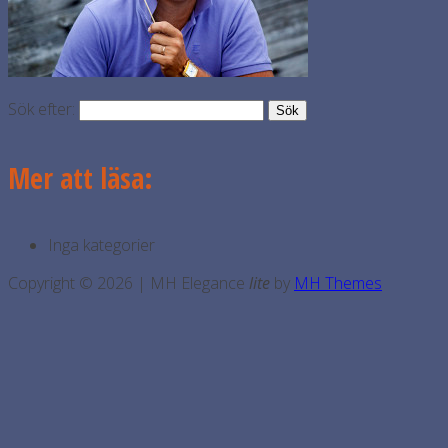
Sök efter:
Mer att läsa:
Inga kategorier
Copyright © 2026 | MH Elegance
lite
by
MH Themes