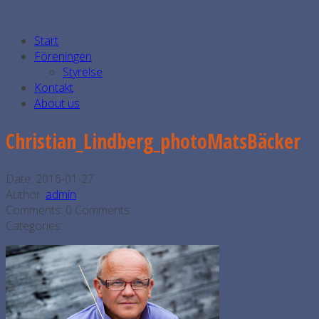
Start
Föreningen
Styrelse
Kontakt
About us
Christian_Lindberg_photoMatsBäcker
Date:
2016-01-27
Author:
admin
Comments:
0 Comments
Categories: